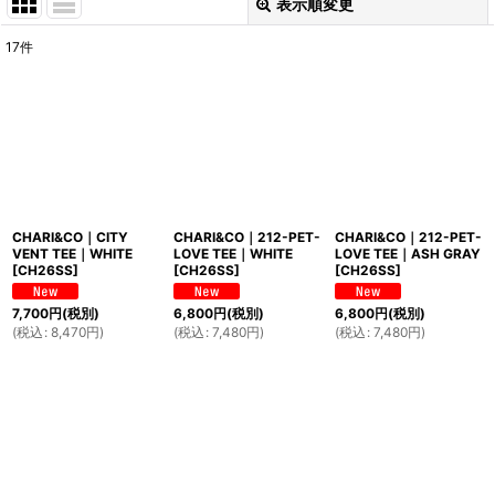
表示順変更
閉じる
17
件
表示数
:
並び順
:
絞り込む
CHARI&CO｜CITY
CHARI&CO｜212-PET-
CHARI&CO｜212-PET-
VENT TEE｜WHITE
LOVE TEE｜WHITE
LOVE TEE｜ASH GRAY
[
CH26SS
]
[
CH26SS
]
[
CH26SS
]
7,700
円
(税別)
6,800
円
(税別)
6,800
円
(税別)
(
税込
:
8,470
円
)
(
税込
:
7,480
円
)
(
税込
:
7,480
円
)