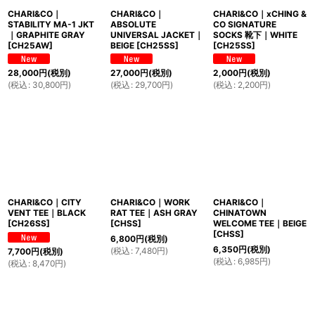
CHARI&CO｜
CHARI&CO｜
CHARI&CO｜xCHING &
STABILITY MA-1 JKT
ABSOLUTE
CO SIGNATURE
｜GRAPHITE GRAY
UNIVERSAL JACKET｜
SOCKS 靴下｜WHITE
[
CH25AW
]
BEIGE
[
CH25SS
]
[
CH25SS
]
28,000
円
(税別)
27,000
円
(税別)
2,000
円
(税別)
(
税込
:
30,800
円
)
(
税込
:
29,700
円
)
(
税込
:
2,200
円
)
CHARI&CO｜CITY
CHARI&CO｜WORK
CHARI&CO｜
VENT TEE｜BLACK
RAT TEE｜ASH GRAY
CHINATOWN
[
CH26SS
]
[
CHSS
]
WELCOME TEE｜BEIGE
[
CHSS
]
6,800
円
(税別)
6,350
円
(税別)
(
税込
:
7,480
円
)
7,700
円
(税別)
(
税込
:
6,985
円
)
(
税込
:
8,470
円
)