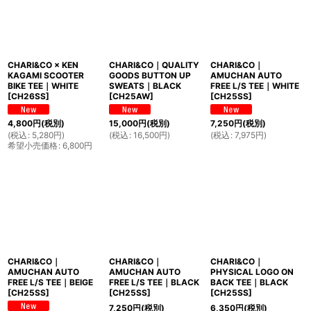
CHARI&CO × KEN
CHARI&CO｜QUALITY
CHARI&CO｜
KAGAMI SCOOTER
GOODS BUTTON UP
AMUCHAN AUTO
BIKE TEE｜WHITE
SWEATS｜BLACK
FREE L/S TEE｜WHITE
[
CH26SS
]
[
CH25AW
]
[
CH25SS
]
4,800
円
(税別)
15,000
円
(税別)
7,250
円
(税別)
(
税込
:
5,280
円
)
(
税込
:
16,500
円
)
(
税込
:
7,975
円
)
希望小売価格
:
6,800
円
CHARI&CO｜
CHARI&CO｜
CHARI&CO｜
AMUCHAN AUTO
AMUCHAN AUTO
PHYSICAL LOGO ON
FREE L/S TEE｜BEIGE
FREE L/S TEE｜BLACK
BACK TEE｜BLACK
[
CH25SS
]
[
CH25SS
]
[
CH25SS
]
7,250
円
(税別)
6,350
円
(税別)