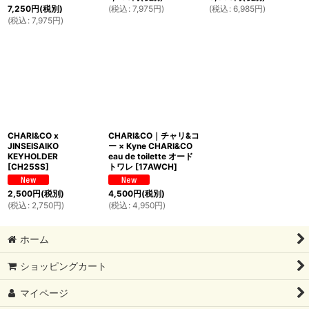
(
税込
:
7,975
円
)
(
税込
:
6,985
円
)
7,250
円
(税別)
(
税込
:
7,975
円
)
CHARI&CO x
CHARI&CO｜チャリ&コ
JINSEISAIKO
ー × Kyne CHARI&CO
KEYHOLDER
eau de toilette オード
[
CH25SS
]
トワレ
[
17AWCH
]
2,500
円
(税別)
4,500
円
(税別)
(
税込
:
2,750
円
)
(
税込
:
4,950
円
)
ホーム
ショッピングカート
マイページ