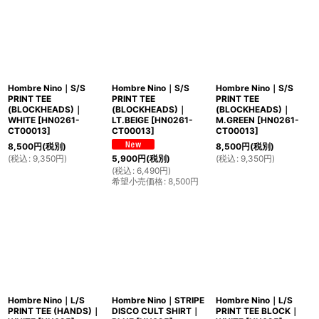
Hombre Nino｜S/S
Hombre Nino｜S/S
Hombre Nino｜S/S
PRINT TEE
PRINT TEE
PRINT TEE
(BLOCKHEADS)｜
(BLOCKHEADS)｜
(BLOCKHEADS)｜
WHITE
[
HN0261-
LT.BEIGE
[
HN0261-
M.GREEN
[
HN0261-
CT00013
]
CT00013
]
CT00013
]
8,500
円
(税別)
8,500
円
(税別)
(
税込
:
9,350
円
)
(
税込
:
9,350
円
)
5,900
円
(税別)
(
税込
:
6,490
円
)
希望小売価格
:
8,500
円
Hombre Nino｜L/S
Hombre Nino｜STRIPE
Hombre Nino｜L/S
PRINT TEE (HANDS)｜
DISCO CULT SHIRT｜
PRINT TEE BLOCK｜