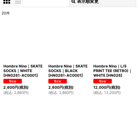
表示順変更
閉じる
20
件
表示数
:
並び順
:
絞り込む
Hombre Nino｜SKATE
Hombre Nino｜SKATE
Hombre Nino｜L/S
SOCKS｜WHITE
SOCKS｜BLACK
PRINT TEE (RETRO)｜
[
HN0261-AC0001
]
[
HN0261-AC0001
]
WHITE
[
HN026
]
2,600
円
(税別)
2,600
円
(税別)
12,000
円
(税別)
(
税込
:
2,860
円
)
(
税込
:
2,860
円
)
(
税込
:
13,200
円
)