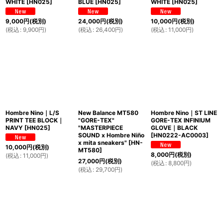
WHITE
[
HN025
]
BLUE
[
HN025
]
WHITE
[
HN025
]
9,000
円
(税別)
24,000
円
(税別)
10,000
円
(税別)
(
税込
:
9,900
円
)
(
税込
:
26,400
円
)
(
税込
:
11,000
円
)
Hombre Nino｜L/S
New Balance MT580
Hombre Nino｜ST LINE
PRINT TEE BLOCK｜
"GORE-TEX"
GORE-TEX INFINIUM
NAVY
[
HN025
]
"MASTERPIECE
GLOVE｜BLACK
SOUND x Hombre Niño
[
HN0222-AC0003
]
x mita sneakers"
[
HN-
10,000
円
(税別)
MT580
]
8,000
円
(税別)
(
税込
:
11,000
円
)
27,000
円
(税別)
(
税込
:
8,800
円
)
(
税込
:
29,700
円
)