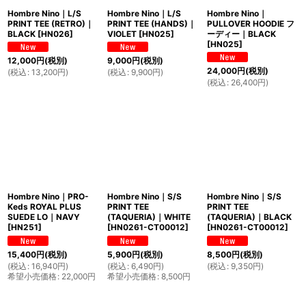
Hombre Nino｜L/S
Hombre Nino｜L/S
Hombre Nino｜
PRINT TEE (RETRO)｜
PRINT TEE (HANDS)｜
PULLOVER HOODIE フ
BLACK
[
HN026
]
VIOLET
[
HN025
]
ーディー｜BLACK
[
HN025
]
12,000
円
(税別)
9,000
円
(税別)
24,000
円
(税別)
(
税込
:
13,200
円
)
(
税込
:
9,900
円
)
(
税込
:
26,400
円
)
Hombre Nino｜PRO-
Hombre Nino｜S/S
Hombre Nino｜S/S
Keds ROYAL PLUS
PRINT TEE
PRINT TEE
SUEDE LO｜NAVY
(TAQUERIA)｜WHITE
(TAQUERIA)｜BLACK
[
HN251
]
[
HN0261-CT00012
]
[
HN0261-CT00012
]
15,400
円
(税別)
5,900
円
(税別)
8,500
円
(税別)
(
税込
:
16,940
円
)
(
税込
:
6,490
円
)
(
税込
:
9,350
円
)
希望小売価格
:
22,000
円
希望小売価格
:
8,500
円