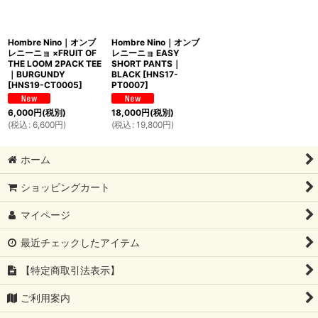
Hombre Nino｜オンブ
Hombre Nino｜オンブ
レニーニョ ×FRUIT OF
レニーニョ EASY
THE LOOM 2PACK TEE
SHORT PANTS｜
｜BURGUNDY
BLACK
[
HNS17-
[
HNS19-CT0005
]
PT0007
]
6,000
円
(税別)
18,000
円
(税別)
(
税込
:
6,600
円
)
(
税込
:
19,800
円
)
ホーム
ショッピングカート
マイページ
最近チェックしたアイテム
【特定商取引法表示】
ご利用案内