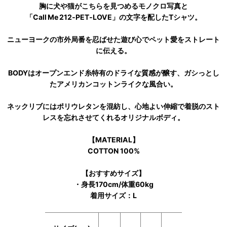
胸に犬や猫がこちらを見つめるモノクロ写真と
「Call Me 212‑PET‑LOVE」の文字を配したTシャツ。
ニューヨークの市外局番を忍ばせた遊び心でペット愛をストレート
に伝える。
BODYはオープンエンド糸特有のドライな質感が醸す、ガシっとし
たアメリカンコットンライクな風合い。
ネックリブにはポリウレタンを混紡し、心地よい伸縮で着脱のスト
レスを忘れさせてくれるオリジナルボディ。
【MATERIAL】
COTTON 100%
【おすすめサイズ】
・身長170cm/体重60kg
着用サイズ：L