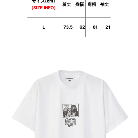
サイズ(cm)
着丈
身幅
肩幅
袖丈
[SIZE INFO]
L
73.5
62
61
21