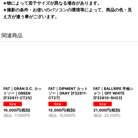
※物によって若干サイズが異なる場合があります。
※撮影の条件・お使いのパソコンの環境等によって、商品の色・見
え方が違う事がございます。
関連商品
FAT｜GRAN D.C. カッ
FAT｜DIPMENT カット
FAT｜BALLRIPE 半袖シ
トソー｜GREEN
ソー｜GRAY
[
F32611-
ャツ｜OFF WHITE
[
F32611-CT25
]
CT27
]
[
F32610-SH23
]
16,000
円
(税別)
15,000
円
(税別)
21,000
円
(税別)
(
税込
:
17,600
円
)
(
税込
:
16,500
円
)
(
税込
:
23,100
円
)