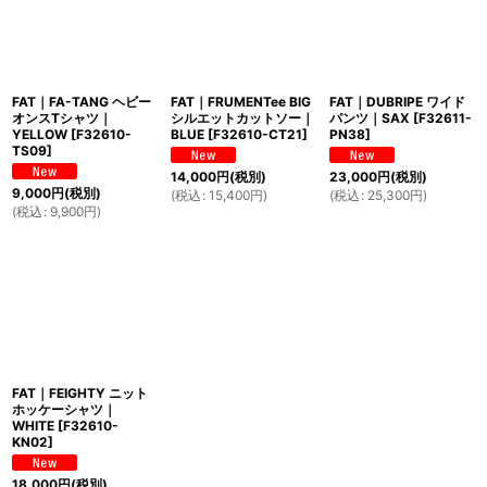
FAT｜FA-TANG ヘビー
FAT｜FRUMENTee BIG
FAT｜DUBRIPE ワイド
オンスTシャツ｜
シルエットカットソー｜
パンツ｜SAX
[
F32611-
YELLOW
[
F32610-
BLUE
[
F32610-CT21
]
PN38
]
TS09
]
14,000
円
(税別)
23,000
円
(税別)
9,000
円
(税別)
(
税込
:
15,400
円
)
(
税込
:
25,300
円
)
(
税込
:
9,900
円
)
FAT｜FEIGHTY ニット
ホッケーシャツ｜
WHITE
[
F32610-
KN02
]
18,000
円
(税別)