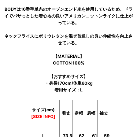
BODYは16番手単糸のオープンエンド糸を使用しているため、ドラ
イでパサっとした着心地の良いアメリカンコットンライクに仕上が
っている。
ネックフライスにポリウレタンを混ぜ首通しの良い伸縮性を向上さ
せている。
【MATERIAL】
COTTON 100%
【おすすめサイズ】
・身長170cm/体重60kg
着用サイズ：L
サイズ(cm)
着丈
身幅
肩幅
袖丈
[SIZE INFO]
L
73.5
62
61
59