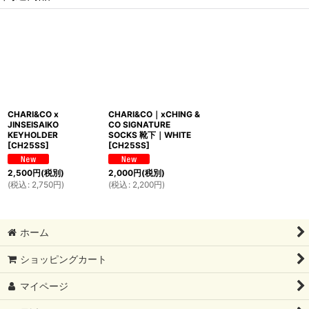
CHARI&CO x
CHARI&CO｜xCHING &
JINSEISAIKO
CO SIGNATURE
KEYHOLDER
SOCKS 靴下｜WHITE
[
CH25SS
]
[
CH25SS
]
2,500
円
(税別)
2,000
円
(税別)
(
税込
:
2,750
円
)
(
税込
:
2,200
円
)
ホーム
ショッピングカート
マイページ