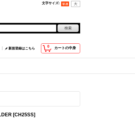
文字サイズ
:
0
カートの中身
新規登録はこちら
LDER
[
CH25SS
]