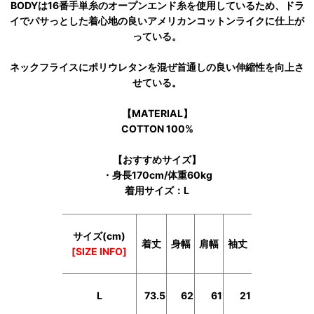
BODYは16番手単糸のオープンエンド糸を使用しているため、ドラ
イでパサっとした着心地の良いアメリカンコットンライクに仕上が
っている。
ネックフライスにポリウレタンを混ぜ首通しの良い伸縮性を向上さ
せている。
【MATERIAL】
COTTON 100%
【おすすめサイズ】
・身長170cm/体重60kg
着用サイズ：L
サイズ(cm)
着丈
身幅
肩幅
袖丈
[SIZE INFO]
L
73.5
62
61
21