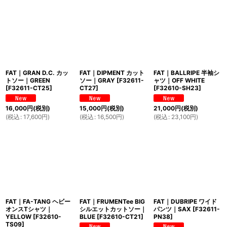
FAT｜GRAN D.C. カッ
FAT｜DIPMENT カット
FAT｜BALLRIPE 半袖シ
トソー｜GREEN
ソー｜GRAY
[
F32611-
ャツ｜OFF WHITE
[
F32611-CT25
]
CT27
]
[
F32610-SH23
]
16,000
円
(税別)
15,000
円
(税別)
21,000
円
(税別)
(
税込
:
17,600
円
)
(
税込
:
16,500
円
)
(
税込
:
23,100
円
)
FAT｜FA-TANG ヘビー
FAT｜FRUMENTee BIG
FAT｜DUBRIPE ワイド
オンスTシャツ｜
シルエットカットソー｜
パンツ｜SAX
[
F32611-
YELLOW
[
F32610-
BLUE
[
F32610-CT21
]
PN38
]
TS09
]