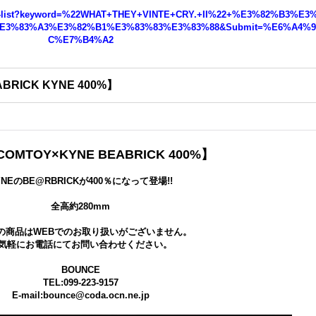
duct-list?keyword=%22WHAT+THEY+VINTE+CRY.+II%22+%E3%82%B3%E3
E3%83%A3%E3%82%B1%E3%83%83%E3%83%88&Submit=%E6%A4%9
C%E7%B4%A2
BRICK KYNE 400%】
COMTOY×KYNE BEABRICK 400%】
YNEのBE@RBRICKが400％になって登場!!
全高約280mm
の商品はWEBでのお取り扱いがございません。
気軽にお電話にてお問い合わせください。
BOUNCE
TEL:099-223-9157
E-mail:bounce@coda.ocn.ne.jp