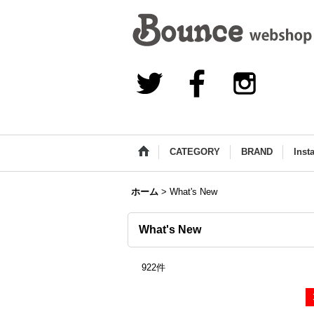
CATEGORY
BRAND
Inst
ホーム
>
What's New
What's New
922
件