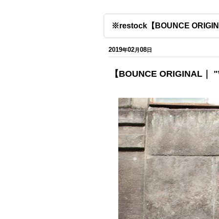
※restock【BOUNCE ORIGI
2019
02
08
年
月
日
【BOUNCE ORIGINAL｜ 