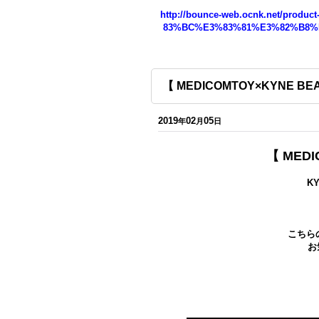
http://bounce-web.ocnk.net/pro
83%BC%E3%83%81%E3%82%B8%
【 MEDICOMTOY×KYNE BEA
2019
02
05
年
月
日
【 MEDI
K
こちら
お