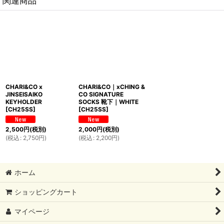
関連商品
CHARI&CO x
CHARI&CO｜xCHING &
JINSEISAIKO
CO SIGNATURE
KEYHOLDER
SOCKS 靴下｜WHITE
[
CH25SS
]
[
CH25SS
]
2,500
円
(税別)
2,000
円
(税別)
(
税込
:
2,750
円
)
(
税込
:
2,200
円
)
ホーム
ショッピングカート
マイページ