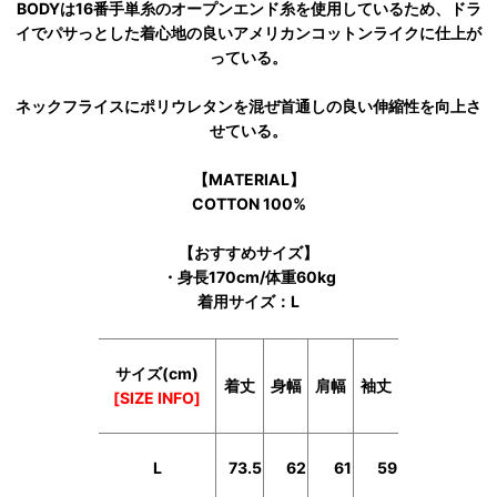
BODYは16番手単糸のオープンエンド糸を使用しているため、ドラ
イでパサっとした着心地の良いアメリカンコットンライクに仕上が
っている。
ネックフライスにポリウレタンを混ぜ首通しの良い伸縮性を向上さ
せている。
【MATERIAL】
COTTON 100%
【おすすめサイズ】
・身長170cm/体重60kg
着用サイズ：L
サイズ(cm)
着丈
身幅
肩幅
袖丈
[SIZE INFO]
L
73.5
62
61
59