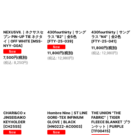
NEXUSVII.｜ネクサスセ
430fourthirty｜サング
430fourthirty｜サング
ブン PIN-UP TIE ネクタ
ラス "B2"｜全5色
ラス "N4"｜全2色
イ｜OFF WHITE
[
MSS-
[
FTY-25-039
]
[
FTY-25-041
]
NYY-G0A
]
11,800
円
(税別)
(
税込
:
12,980
円
)
11,800
円
(税別)
7,500
円
(税別)
(
税込
:
12,980
円
)
(
税込
:
8,250
円
)
CHARI&CO x
Hombre Nino｜ST LINE
THE UNION "THE
JINSEISAIKO
GORE-TEX INFINIUM
FABRIC"｜TIGER
KEYHOLDER
GLOVE｜BLACK
FLEECE BLANKET ブラ
[
CH25SS
]
[
HN0222-AC0003
]
ンケット｜PURPLE
[
TF00415
]