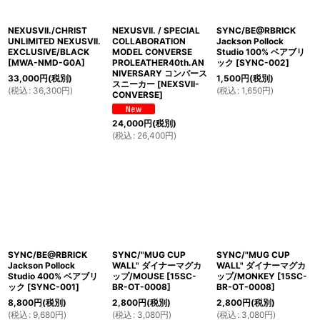
NEXUSVII./CHRIST
NEXUSVII. / SPECIAL
SYNC/BE@RBRICK
UNLIMITED NEXUSVII.
COLLABORATION
Jackson Pollock
EXCLUSIVE/BLACK
MODEL CONVERSE
Studio 100% ベアブリ
[
MWA-NMD-G0A
]
PROLEATHER40th.AN
ック
[
SYNC-002
]
NIVERSARY コンバース
33,000
円
(税別)
1,500
円
(税別)
スニーカー
[
NEXSVII-
(
税込
:
36,300
円
)
(
税込
:
1,650
円
)
CONVERSE
]
24,000
円
(税別)
(
税込
:
26,400
円
)
SYNC/BE@RBRICK
SYNC/"MUG CUP
SYNC/"MUG CUP
Jackson Pollock
WALL" ダイナーマグカ
WALL" ダイナーマグカ
Studio 400% ベアブリ
ップ/MOUSE
[
15SC-
ップ/MONKEY
[
15SC-
ック
[
SYNC-001
]
BR-OT-0008
]
BR-OT-0008
]
8,800
円
(税別)
2,800
円
(税別)
2,800
円
(税別)
(
税込
:
9,680
円
)
(
税込
:
3,080
円
)
(
税込
:
3,080
円
)