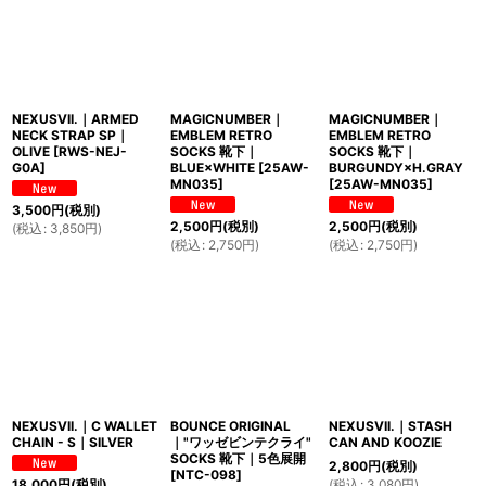
NEXUSVII.｜ARMED
MAGICNUMBER｜
MAGICNUMBER｜
NECK STRAP SP｜
EMBLEM RETRO
EMBLEM RETRO
OLIVE
[
RWS-NEJ-
SOCKS 靴下｜
SOCKS 靴下｜
G0A
]
BLUE×WHITE
[
25AW-
BURGUNDY×H.GRAY
MN035
]
[
25AW-MN035
]
3,500
円
(税別)
2,500
円
(税別)
2,500
円
(税別)
(
税込
:
3,850
円
)
(
税込
:
2,750
円
)
(
税込
:
2,750
円
)
NEXUSVII.｜C WALLET
BOUNCE ORIGINAL
NEXUSVII.｜STASH
CHAIN - S｜SILVER
｜"ワッゼビンテクライ"
CAN AND KOOZIE
SOCKS 靴下｜5色展開
2,800
円
(税別)
[
NTC-098
]
(
税込
:
3,080
円
)
18,000
円
(税別)