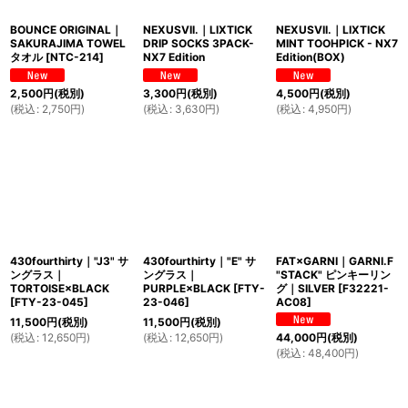
BOUNCE ORIGINAL｜
NEXUSVII.｜LIXTICK
NEXUSVII.｜LIXTICK
SAKURAJIMA TOWEL
DRIP SOCKS 3PACK-
MINT TOOHPICK - NX7
タオル
[
NTC-214
]
NX7 Edition
Edition(BOX)
2,500
円
(税別)
3,300
円
(税別)
4,500
円
(税別)
(
税込
:
2,750
円
)
(
税込
:
3,630
円
)
(
税込
:
4,950
円
)
430fourthirty｜"J3" サ
430fourthirty｜"E" サ
FAT×GARNI｜GARNI.F
ングラス｜
ングラス｜
"STACK" ピンキーリン
TORTOISE×BLACK
PURPLE×BLACK
[
FTY-
グ｜SILVER
[
F32221-
[
FTY-23-045
]
23-046
]
AC08
]
11,500
円
(税別)
11,500
円
(税別)
(
税込
:
12,650
円
)
(
税込
:
12,650
円
)
44,000
円
(税別)
(
税込
:
48,400
円
)