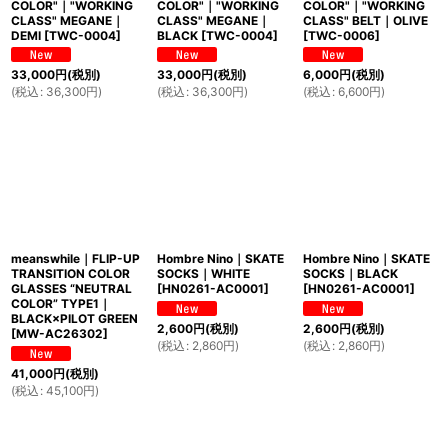
COLOR"｜"WORKING
COLOR"｜"WORKING
COLOR"｜"WORKING
CLASS" MEGANE｜
CLASS" MEGANE｜
CLASS" BELT｜OLIVE
DEMI
[
TWC-0004
]
BLACK
[
TWC-0004
]
[
TWC-0006
]
33,000
円
(税別)
33,000
円
(税別)
6,000
円
(税別)
(
税込
:
36,300
円
)
(
税込
:
36,300
円
)
(
税込
:
6,600
円
)
meanswhile｜FLIP-UP
Hombre Nino｜SKATE
Hombre Nino｜SKATE
TRANSITION COLOR
SOCKS｜WHITE
SOCKS｜BLACK
GLASSES “NEUTRAL
[
HN0261-AC0001
]
[
HN0261-AC0001
]
COLOR” TYPE1｜
BLACK×PILOT GREEN
2,600
円
(税別)
2,600
円
(税別)
[
MW-AC26302
]
(
税込
:
2,860
円
)
(
税込
:
2,860
円
)
41,000
円
(税別)
(
税込
:
45,100
円
)