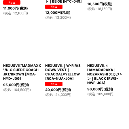
ト｜BEIGE
[
NTC-049
]
16,500
円
(税別)
11,000
円
(税別)
(
税込
:
18,150
円
)
12,000
円
(税別)
(
税込
:
12,100
円
)
(
税込
:
13,200
円
)
NEXUSVII."MADMAXX
NEXUSVII.｜W-R R/S
NEXUSVII. ×
"/N.C SUEDE COACH
DOWN VEST｜
HAMADARAKA｜
JKT/BROWN
[
MOA-
CHACOAL×YELLOW
NOZARASHI スカジャ
NYD-J0G
]
[
RCA-NUA-J0A
]
ン｜BLACK
[
RWS-
NWF-J0A
]
95,000
円
(税別)
96,000
円
(税別)
(
税込
:
104,500
円
)
40,000
円
(税別)
(
税込
:
105,600
円
)
(
税込
:
44,000
円
)