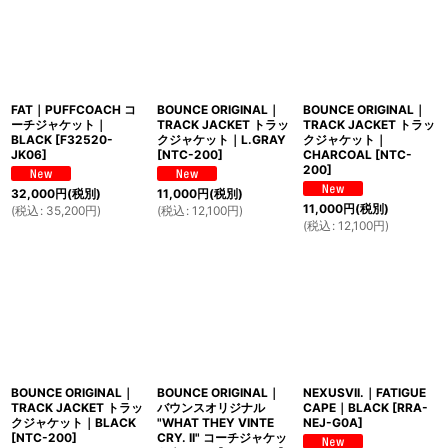
FAT｜PUFFCOACH コ
BOUNCE ORIGINAL｜
BOUNCE ORIGINAL｜
ーチジャケット｜
TRACK JACKET トラッ
TRACK JACKET トラッ
BLACK
[
F32520-
クジャケット｜L.GRAY
クジャケット｜
JK06
]
[
NTC-200
]
CHARCOAL
[
NTC-
200
]
32,000
円
(税別)
11,000
円
(税別)
11,000
円
(税別)
(
税込
:
35,200
円
)
(
税込
:
12,100
円
)
(
税込
:
12,100
円
)
BOUNCE ORIGINAL｜
BOUNCE ORIGINAL｜
NEXUSVII.｜FATIGUE
TRACK JACKET トラッ
バウンスオリジナル
CAPE｜BLACK
[
RRA-
クジャケット｜BLACK
"WHAT THEY VINTE
NEJ-G0A
]
[
NTC-200
]
CRY. II" コーチジャケッ