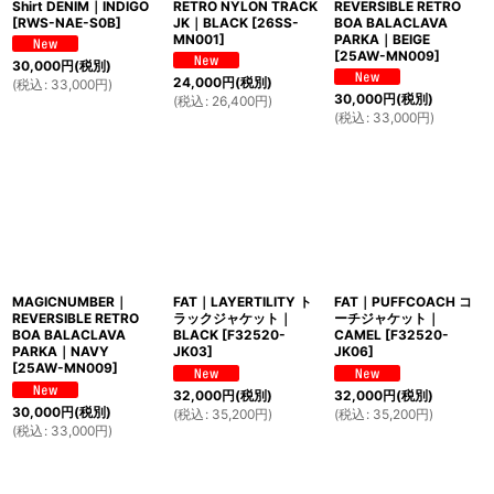
Shirt DENIM｜INDIGO
RETRO NYLON TRACK
REVERSIBLE RETRO
[
RWS-NAE-S0B
]
JK｜BLACK
[
26SS-
BOA BALACLAVA
MN001
]
PARKA｜BEIGE
[
25AW-MN009
]
30,000
円
(税別)
24,000
円
(税別)
(
税込
:
33,000
円
)
30,000
円
(税別)
(
税込
:
26,400
円
)
(
税込
:
33,000
円
)
MAGICNUMBER｜
FAT｜LAYERTILITY ト
FAT｜PUFFCOACH コ
REVERSIBLE RETRO
ラックジャケット｜
ーチジャケット｜
BOA BALACLAVA
BLACK
[
F32520-
CAMEL
[
F32520-
PARKA｜NAVY
JK03
]
JK06
]
[
25AW-MN009
]
32,000
円
(税別)
32,000
円
(税別)
30,000
円
(税別)
(
税込
:
35,200
円
)
(
税込
:
35,200
円
)
(
税込
:
33,000
円
)