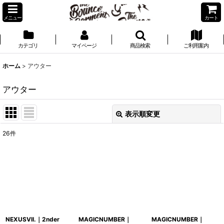
メニュー
カート
カテゴリ
マイページ
商品検索
ご利用案内
ホーム
>
アウター
アウター
表示順変更
閉じる
26
件
表示数
:
並び順
:
絞り込む
NEXUSVII.｜2nder
MAGICNUMBER｜
MAGICNUMBER｜