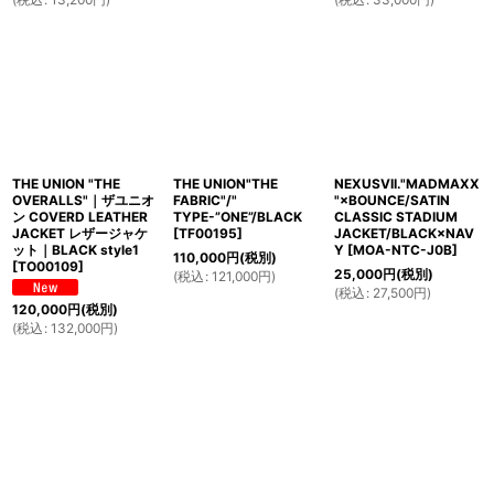
THE UNION "THE
THE UNION"THE
NEXUSVII."MADMAXX
OVERALLS"｜ザユニオ
FABRIC"/"
"×BOUNCE/SATIN
ン COVERD LEATHER
TYPE-”ONE”/BLACK
CLASSIC STADIUM
JACKET レザージャケ
[
TF00195
]
JACKET/BLACK×NAV
ット｜BLACK style1
Y
[
MOA-NTC-J0B
]
110,000
円
(税別)
[
TO00109
]
25,000
円
(税別)
(
税込
:
121,000
円
)
(
税込
:
27,500
円
)
120,000
円
(税別)
(
税込
:
132,000
円
)