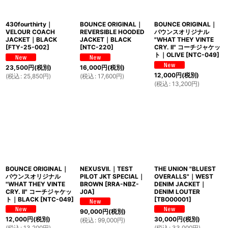
430fourthirty｜
BOUNCE ORIGINAL｜
BOUNCE ORIGINAL｜
VELOUR COACH
REVERSIBLE HOODED
バウンスオリジナル
JACKET｜BLACK
JACKET｜BLACK
"WHAT THEY VINTE
[
FTY-25-002
]
[
NTC-220
]
CRY. II" コーチジャケッ
ト｜OLIVE
[
NTC-049
]
23,500
円
(税別)
16,000
円
(税別)
12,000
円
(税別)
(
税込
:
25,850
円
)
(
税込
:
17,600
円
)
(
税込
:
13,200
円
)
BOUNCE ORIGINAL｜
NEXUSVII.｜TEST
THE UNION "BLUEST
バウンスオリジナル
PILOT JKT SPECIAL｜
OVERALLS"｜WEST
"WHAT THEY VINTE
BROWN
[
RRA-NBZ-
DENIM JACKET｜
CRY. II" コーチジャケッ
J0A
]
DENIM LOUTER
ト｜BLACK
[
NTC-049
]
[
TBO00001
]
90,000
円
(税別)
12,000
円
(税別)
30,000
円
(税別)
(
税込
:
99,000
円
)
(
税込
:
13,200
円
)
(
税込
:
33,000
円
)