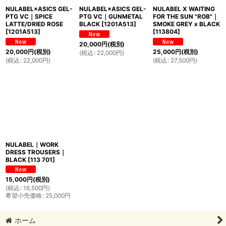
NULABEL×ASICS GEL-
NULABEL×ASICS GEL-
NULABEL X WAITING
PTG VC｜SPICE
PTG VC｜GUNMETAL
FOR THE SUN "ROB"｜
LATTE/DRIED ROSE
BLACK
[
1201A513
]
SMOKE GREY x BLACK
[
1201A513
]
[
113804
]
20,000
円
(税別)
20,000
円
(税別)
25,000
円
(税別)
(
税込
:
22,000
円
)
(
税込
:
22,000
円
)
(
税込
:
27,500
円
)
NULABEL｜WORK
DRESS TROUSERS｜
BLACK
[
113 701
]
15,000
円
(税別)
(
税込
:
16,500
円
)
希望小売価格
:
25,000
円
ホーム