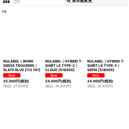
表示順変更
閉じる
7
件
表示数
:
並び順
:
絞り込む
NULABEL｜WORK
NULABEL｜HYBRID T-
NULABEL｜HYBRID T-
DRESS TROUSERS｜
SHIRT LS TYPE-2｜
SHIRT LS TYPE-2｜
SLATE BLUE
[
113 701
]
CLOUD
[
518505
]
SEPIA
[
518505
]
25,000
円
(税別)
24,000
円
(税別)
24,000
円
(税別)
(
税込
:
27,500
円
)
(
税込
:
26,400
円
)
(
税込
:
26,400
円
)