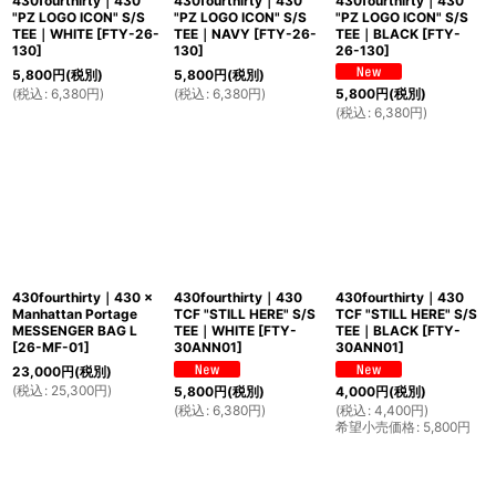
430fourthirty｜430
430fourthirty｜430
430fourthirty｜430
"PZ LOGO ICON" S/S
"PZ LOGO ICON" S/S
"PZ LOGO ICON" S/S
TEE｜WHITE
[
FTY-26-
TEE｜NAVY
[
FTY-26-
TEE｜BLACK
[
FTY-
130
]
130
]
26-130
]
5,800
円
(税別)
5,800
円
(税別)
(
税込
:
6,380
円
)
(
税込
:
6,380
円
)
5,800
円
(税別)
(
税込
:
6,380
円
)
430fourthirty｜430 ×
430fourthirty｜430
430fourthirty｜430
Manhattan Portage
TCF "STILL HERE" S/S
TCF "STILL HERE" S/S
MESSENGER BAG L
TEE｜WHITE
[
FTY-
TEE｜BLACK
[
FTY-
[
26-MF-01
]
30ANN01
]
30ANN01
]
23,000
円
(税別)
(
税込
:
25,300
円
)
5,800
円
(税別)
4,000
円
(税別)
(
税込
:
6,380
円
)
(
税込
:
4,400
円
)
希望小売価格
:
5,800
円