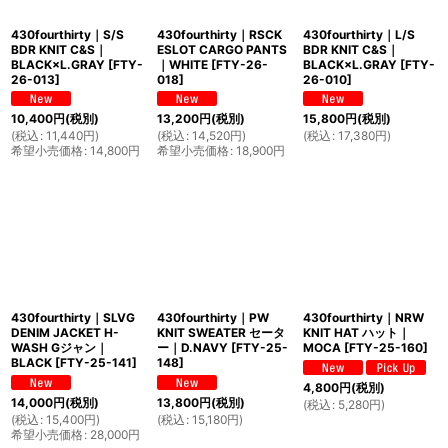
430fourthirty｜S/S
430fourthirty｜RSCK
430fourthirty｜L/S
BDR KNIT C&S｜
ESLOT CARGO PANTS
BDR KNIT C&S｜
BLACK×L.GRAY
[
FTY-
｜WHITE
[
FTY-26-
BLACK×L.GRAY
[
FTY-
26-013
]
018
]
26-010
]
10,400
円
(税別)
13,200
円
(税別)
15,800
円
(税別)
(
税込
:
11,440
円
)
(
税込
:
14,520
円
)
(
税込
:
17,380
円
)
希望小売価格
:
14,800
円
希望小売価格
:
18,900
円
430fourthirty｜SLVG
430fourthirty｜PW
430fourthirty｜NRW
DENIM JACKET H-
KNIT SWEATER セータ
KNIT HAT ハット｜
WASH Gジャン｜
ー｜D.NAVY
[
FTY-25-
MOCA
[
FTY-25-160
]
BLACK
[
FTY-25-141
]
148
]
4,800
円
(税別)
14,000
円
(税別)
13,800
円
(税別)
(
税込
:
5,280
円
)
(
税込
:
15,400
円
)
(
税込
:
15,180
円
)
希望小売価格
:
28,000
円