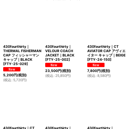
430fourthirty｜
430fourthirty｜
430fourthirty｜CT
THERMAL FISHERMAN
VELOUR COACH
AVIATOR CAP アヴィエ
CAP フィッシャーマン
JACKET｜BLACK
イター キャップ｜BEIGE
キャップ｜BLACK
[
FTY-25-002
]
[
FTY-24-150
]
[
FTY-25-029
]
23,500
円
(税別)
7,800
円
(税別)
5,200
円
(税別)
(
税込
:
25,850
円
)
(
税込
:
8,580
円
)
(
税込
:
5,720
円
)
430fourthirty｜CT
430fourthirty｜
430fourthirty｜