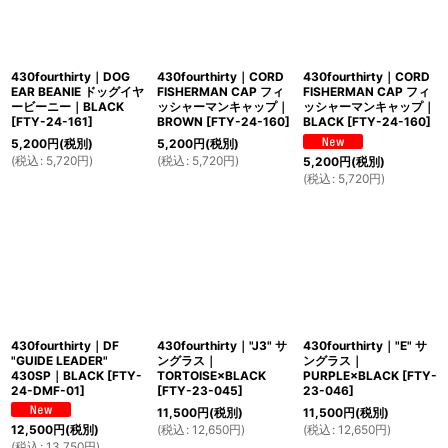
430fourthirty｜DOG
430fourthirty｜CORD
430fourthirty｜CORD
EAR BEANIE ドッグイヤ
FISHERMAN CAP フィ
FISHERMAN CAP フィ
ービーニー｜BLACK
ッシャーマンキャップ｜
ッシャーマンキャップ｜
[
FTY-24-161
]
BROWN
[
FTY-24-160
]
BLACK
[
FTY-24-160
]
5,200
円
(税別)
5,200
円
(税別)
(
税込
:
5,720
円
)
(
税込
:
5,720
円
)
5,200
円
(税別)
(
税込
:
5,720
円
)
430fourthirty｜DF
430fourthirty｜"J3" サ
430fourthirty｜"E" サ
"GUIDE LEADER"
ングラス｜
ングラス｜
430SP｜BLACK
[
FTY-
TORTOISE×BLACK
PURPLE×BLACK
[
FTY-
24-DMF-01
]
[
FTY-23-045
]
23-046
]
11,500
円
(税別)
11,500
円
(税別)
(
税込
:
12,650
円
)
(
税込
:
12,650
円
)
12,500
円
(税別)
(
税込
:
13,750
円
)