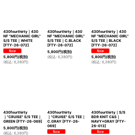
430fourthirty｜430
430fourthirty｜430
430fourthirty｜430
NF "MECHANIC GIRL"
NF "MECHANIC GIRL"
NF "MECHANIC GIRL"
S/S TEE｜WHITE
S/S TEE｜C.BLACK
S/S TEE｜BLACK
[
FTY-26-072
]
[
FTY-26-072
]
[
FTY-26-072
]
5,800
円
(税別)
(
税込
:
6,380
円
)
5,800
円
(税別)
5,800
円
(税別)
(
税込
:
6,380
円
)
(
税込
:
6,380
円
)
430fourthirty
430fourthirty
430fourthirty｜S/S
｜"CRUISE" S/S TEE｜
｜"CRUISE" S/S TEE｜
BDR KNIT C&S｜
GREEN
[
FTY-26-069
]
C.GRAY
[
FTY-26-
NAVY×GRAY
[
FTY-
069
]
26-013
]
5,800
円
(税別)
(
税込
:
6,380
円
)