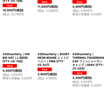
[
FTY-25-149
]
11,800
円
(税別)
4,400
円
(税別)
18,900
円
(税別)
(
税込
:
12,980
円
)
(
税込
:
4,840
円
)
(
税込
:
20,790
円
)
希望小売価格
:
6,300
円
430fourthirty｜HW
430fourthirty｜SHORT
430fourthirty｜
BIG HAT｜L.BEIGE
NEON BEANIE ニットビ
THERMAL FISHERMAN
[
FTY-25-100
]
ーニー｜PINK
[
FTY-
CAP フィッシャーマン
25-037
]
キャップ｜GRAY
[
FTY-
25-029
]
4,400
円
(税別)
3,800
円
(税別)
(
税込
:
4,840
円
)
3,300
円
(税別)
希望小売価格
:
6,300
円
(
税込
:
4,180
円
)
(
税込
:
3,630
円
)
希望小売価格
:
5,200
円