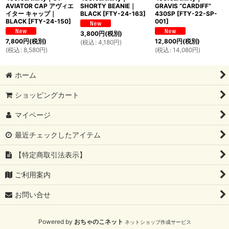
AVIATOR CAP アヴィエ
SHORTY BEANIE｜
GRAVIS “CARDIFF”
イター キャップ｜
BLACK
[
FTY-24-163
]
430SP
[
FTY-22-SP-
BLACK
[
FTY-24-150
]
001
]
3,800
円
(税別)
7,800
円
(税別)
12,800
円
(税別)
(
税込
:
4,180
円
)
(
税込
:
8,580
円
)
(
税込
:
14,080
円
)
ホーム
ショッピングカート
マイページ
最近チェックしたアイテム
【特定商取引法表示】
ご利用案内
お問い合せ
Powered by
おちゃのこネット
ネットショップ作成サービス