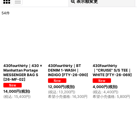
表示順変更
閉じる
54
件
表示数
:
並び順
:
絞り込む
430fourthirty｜430 ×
430fourthirty｜BT
430fourthirty
Manhattan Portage
DENIM 1-WASH｜
｜"CRUISE" S/S TEE｜
MESSENGER BAG S
INDIGO
[
FTY-26-090
]
WHITE
[
FTY-26-069
]
[
26-MF-02
]
12,000
円
(税別)
4,000
円
(税別)
14,000
円
(税別)
(
税込
:
13,200
円
)
(
税込
:
4,400
円
)
(
税込
:
15,400
円
)
希望小売価格
:
16,300
円
希望小売価格
:
5,800
円