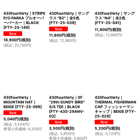
430fourthirty｜STRIPE
430fourthirty｜サング
430fourthirty｜サング
P/O PARKA プルオーバ
ラス "B2"｜全5色
ラス "N4"｜全2色
ーパーカー｜BLACK
[
FTY-25-039
]
[
FTY-25-041
]
[
FTY-25-149
]
11,800
円
(税別)
(
税込
:
12,980
円
)
11,800
円
(税別)
18,900
円
(税別)
(
税込
:
12,980
円
)
(
税込
:
20,790
円
)
430fourthirty｜
430fourthirty｜SF
430fourthirty｜
MOUNTAIN HAT｜
"29th SUNDY BIRD"
THERMAL FISHERMAN
BEIGE
[
FTY-25-099
]
S/S TEE｜BLACK
CAP フィッシャーマン
[
FTY-430-29ANV-
キャップ｜BEIGE
[
FTY-
03
]
25-029
]
5,040
円
(税別)
(
税込
:
5,544
円
)
3,500
円
(税別)
5,200
円
(税別)
希望小売価格
:
6,300
円
(
税込
:
3,850
円
)
(
税込
:
5,720
円
)
希望小売価格
:
5,800
円