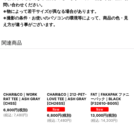
問い合わせください。
※物によって若干サイズが異なる場合があります。
※撮影の条件・お使いのパソコンの環境等によって、商品の色・見
え方が違う事がございます。
関連商品
CHARI&CO｜WORK
CHARI&CO｜212-PET-
FAT｜FAKAPAK ファニ
RAT TEE｜ASH GRAY
LOVE TEE｜ASH GRAY
ーパック｜BLACK
[
CHSS
]
[
CH26SS
]
[
F32610-BG05
]
6,800
円
(税別)
(
税込
:
7,480
円
)
6,800
円
(税別)
13,000
円
(税別)
(
税込
:
7,480
円
)
(
税込
:
14,300
円
)