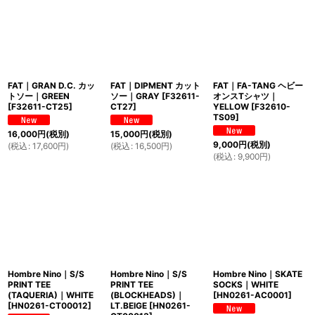
FAT｜GRAN D.C. カッ
FAT｜DIPMENT カット
FAT｜FA-TANG ヘビー
トソー｜GREEN
ソー｜GRAY
[
F32611-
オンスTシャツ｜
[
F32611-CT25
]
CT27
]
YELLOW
[
F32610-
TS09
]
16,000
円
(税別)
15,000
円
(税別)
9,000
円
(税別)
(
税込
:
17,600
円
)
(
税込
:
16,500
円
)
(
税込
:
9,900
円
)
Hombre Nino｜S/S
Hombre Nino｜S/S
Hombre Nino｜SKATE
PRINT TEE
PRINT TEE
SOCKS｜WHITE
(TAQUERIA)｜WHITE
(BLOCKHEADS)｜
[
HN0261-AC0001
]
[
HN0261-CT00012
]
LT.BEIGE
[
HN0261-