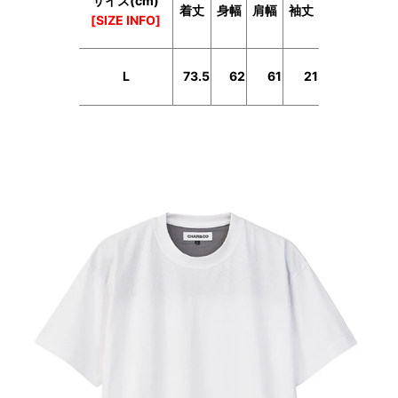
サイズ(cm)
着丈
身幅
肩幅
袖丈
[SIZE INFO]
L
73.5
62
61
21