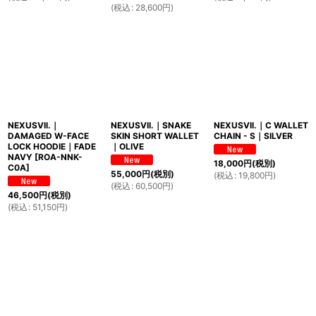
(
税込
:
28,600
円
)
NEXUSVII.｜
NEXUSVII.｜SNAKE
NEXUSVII.｜C WALLET
DAMAGED W-FACE
SKIN SHORT WALLET
CHAIN - S｜SILVER
LOCK HOODIE｜FADE
｜OLIVE
NAVY
[
ROA-NNK-
18,000
円
(税別)
C0A
]
55,000
円
(税別)
(
税込
:
19,800
円
)
(
税込
:
60,500
円
)
46,500
円
(税別)
(
税込
:
51,150
円
)