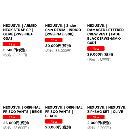
NEXUSVII.｜ARMED
NEXUSVII.｜2nder
NEXUSVII.｜
NECK STRAP SP｜
Shirt DENIM｜INDIGO
DAMAGED LETTERED
OLIVE
[
RWS-NEJ-
[
RWS-NAE-S0B
]
CREW VEST｜FADE
G0A
]
BLACK
[
RWS-MMK-
C0D
]
30,000
円
(税別)
3,500
円
(税別)
(
税込
:
33,000
円
)
29,000
円
(税別)
(
税込
:
3,850
円
)
(
税込
:
31,900
円
)
NEXUSVII.｜ORIGINAL
NEXUSVII.｜ORIGINAL
NEXUSVII.｜NEXUSVII.
FRISCO PANTS｜BEIGE
FRISCO PANTS｜
ZIP-BAG SET｜OLIVE
BLACK
26,000
円
(税別)
2,000
円
(税別)
26,000
円
(税別)
(
税込
:
28,600
円
)
(
税込
:
2,200
円
)