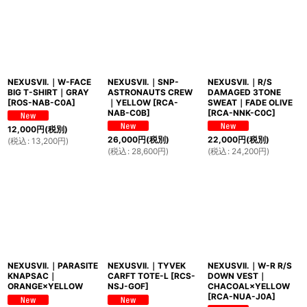
NEXUSVII.｜W-FACE
NEXUSVII.｜SNP-
NEXUSVII.｜R/S
BIG T-SHIRT｜GRAY
ASTRONAUTS CREW
DAMAGED 3TONE
[
ROS-NAB-C0A
]
｜YELLOW
[
RCA-
SWEAT｜FADE OLIVE
NAB-C0B
]
[
RCA-NNK-C0C
]
12,000
円
(税別)
26,000
円
(税別)
22,000
円
(税別)
(
税込
:
13,200
円
)
(
税込
:
28,600
円
)
(
税込
:
24,200
円
)
NEXUSVII.｜PARASITE
NEXUSVII.｜TYVEK
NEXUSVII.｜W-R R/S
KNAPSAC｜
CARFT TOTE-L
[
RCS-
DOWN VEST｜
ORANGE×YELLOW
NSJ-GOF
]
CHACOAL×YELLOW
[
RCA-NUA-J0A
]