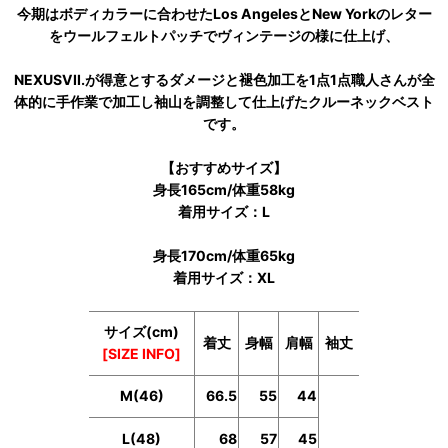
今期はボディカラーに合わせたLos AngelesとNew Yorkのレター
をウールフェルトパッチでヴィンテージの様に仕上げ、
NEXUSVII.が得意とするダメージと褪色加工を1点1点職人さんが全
体的に手作業で加工し袖山を調整して仕上げたクルーネックベスト
です。
【おすすめサイズ】
身長165cm/体重58kg
着用サイズ：L
身長170cm/体重65kg
着用サイズ：XL
サイズ(cm)
着丈
身幅
肩幅
袖丈
[SIZE INFO]
M(46)
66.5
55
44
L(48)
68
57
45