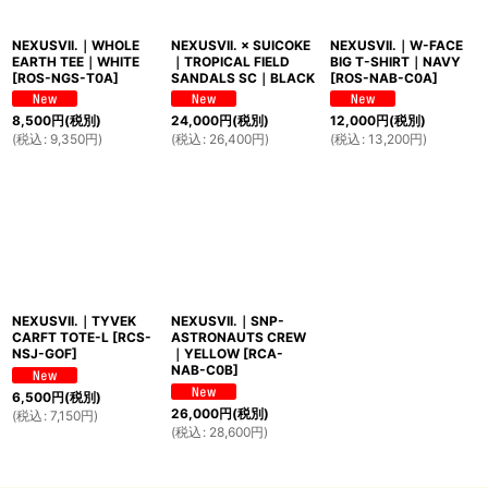
NEXUSVII.｜WHOLE
NEXUSVII. × SUICOKE
NEXUSVII.｜W-FACE
EARTH TEE｜WHITE
｜TROPICAL FIELD
BIG T-SHIRT｜NAVY
[
ROS-NGS-T0A
]
SANDALS SC｜BLACK
[
ROS-NAB-C0A
]
8,500
円
(税別)
24,000
円
(税別)
12,000
円
(税別)
(
税込
:
9,350
円
)
(
税込
:
26,400
円
)
(
税込
:
13,200
円
)
NEXUSVII.｜TYVEK
NEXUSVII.｜SNP-
CARFT TOTE-L
[
RCS-
ASTRONAUTS CREW
NSJ-GOF
]
｜YELLOW
[
RCA-
NAB-C0B
]
6,500
円
(税別)
26,000
円
(税別)
(
税込
:
7,150
円
)
(
税込
:
28,600
円
)