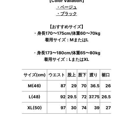
【Color Valiation】
・ベージュ
・ブラック
【おすすめサイズ】
・身長170〜175cm/体重60〜70kg
着用サイズ：MまたはL
・身長173〜180cm/体重65〜80kg
着用サイズ：LまたはXL
サイズ(cm)
ウエスト
股上
股下
渡り
裾口
M(46)
87
29
70
36.5
26
L(48)
92
29.5
72
37.75
26.5
XL(50)
97
30
74
39
27