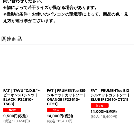
問い合わせください。
※物によって若干サイズが異なる場合があります。
※撮影の条件・お使いのパソコンの環境等によって、商品の色・見
え方が違う事がございます。
関連商品
FAT｜TAVU "O.D.B."ヘ
FAT｜FRUMENTee BIG
FAT｜FRUMENTee BIG
ビーオンスTシャツ｜
シルエットカットソー｜
シルエットカットソー｜
BLACK
[
F32610-
ORANGE
[
F32610-
BLUE
[
F32610-CT21
]
TS08
]
CT21
]
14,000
円
(税別)
9,500
円
(税別)
14,000
円
(税別)
(
税込
:
15,400
円
)
(
税込
:
10,450
円
)
(
税込
:
15,400
円
)