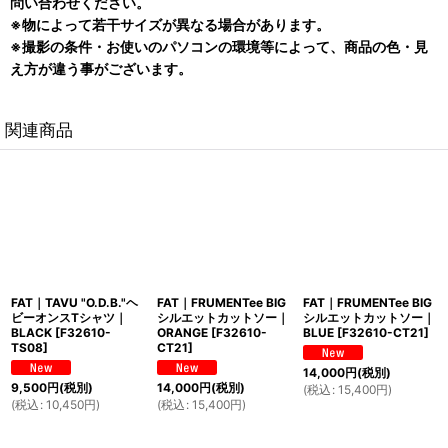
問い合わせください。
※物によって若干サイズが異なる場合があります。
※撮影の条件・お使いのパソコンの環境等によって、商品の色・見
え方が違う事がございます。
関連商品
FAT｜TAVU "O.D.B."ヘ
FAT｜FRUMENTee BIG
FAT｜FRUMENTee BIG
ビーオンスTシャツ｜
シルエットカットソー｜
シルエットカットソー｜
BLACK
[
F32610-
ORANGE
[
F32610-
BLUE
[
F32610-CT21
]
TS08
]
CT21
]
14,000
円
(税別)
9,500
円
(税別)
14,000
円
(税別)
(
税込
:
15,400
円
)
(
税込
:
10,450
円
)
(
税込
:
15,400
円
)