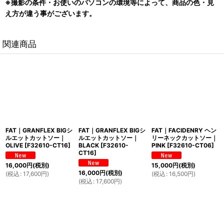
※撮影の条件・お使いのパソコンの環境等によって、商品の色・見
え方が違う事がございます。
関連商品
FAT｜GRANFLEX BIGシ
FAT｜GRANFLEX BIGシ
FAT｜FACIDENRY ヘン
ルエットカットソー｜
ルエットカットソー｜
リーネックカットソー｜
OLIVE
[
F32610-CT16
]
BLACK
[
F32610-
PINK
[
F32610-CT06
]
CT16
]
16,000
円
(税別)
15,000
円
(税別)
16,000
円
(税別)
(
税込
:
17,600
円
)
(
税込
:
16,500
円
)
(
税込
:
17,600
円
)