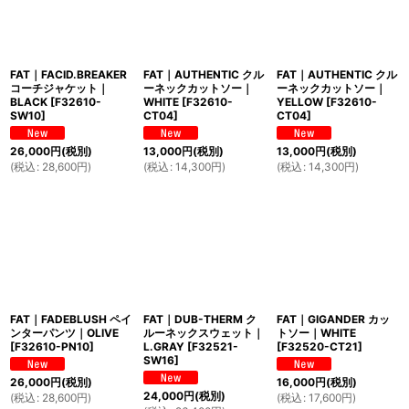
FAT｜FACID.BREAKER
FAT｜AUTHENTIC クル
FAT｜AUTHENTIC クル
コーチジャケット｜
ーネックカットソー｜
ーネックカットソー｜
BLACK
[
F32610-
WHITE
[
F32610-
YELLOW
[
F32610-
SW10
]
CT04
]
CT04
]
26,000
円
(税別)
13,000
円
(税別)
13,000
円
(税別)
(
税込
:
28,600
円
)
(
税込
:
14,300
円
)
(
税込
:
14,300
円
)
FAT｜FADEBLUSH ペイ
FAT｜DUB-THERM ク
FAT｜GIGANDER カッ
ンターパンツ｜OLIVE
ルーネックスウェット｜
トソー｜WHITE
[
F32610-PN10
]
L.GRAY
[
F32521-
[
F32520-CT21
]
SW16
]
26,000
円
(税別)
16,000
円
(税別)
24,000
円
(税別)
(
税込
:
28,600
円
)
(
税込
:
17,600
円
)