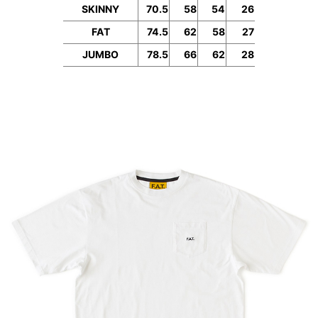
SKINNY
70.5
58
54
26
FAT
74.5
62
58
27
JUMBO
78.5
66
62
28