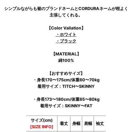
シンプルながらも裾のブランドネームとCORDURAネームが程よく
主張してくれる。
【Color Valiation】
・ホワイト
・ブラック
【MATERIAL】
綿100%
【おすすめサイズ】
・身長170〜175cm/体重60〜70kg
着用サイズ：TITCH〜SKINNY
・身長173〜180cm/体重65〜80kg
着用サイズ：SKINNY〜FAT
サイズ(cm)
着丈
身幅
肩幅
袖丈
[SIZE INFO]