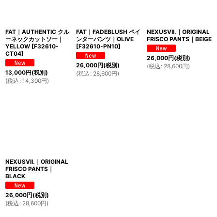
FAT｜AUTHENTIC クル
FAT｜FADEBLUSH ペイ
NEXUSVII.｜ORIGINAL
ーネックカットソー｜
ンターパンツ｜OLIVE
FRISCO PANTS｜BEIGE
YELLOW
[
F32610-
[
F32610-PN10
]
CT04
]
26,000
円
(税別)
26,000
円
(税別)
(
税込
:
28,600
円
)
13,000
円
(税別)
(
税込
:
28,600
円
)
(
税込
:
14,300
円
)
NEXUSVII.｜ORIGINAL
FRISCO PANTS｜
BLACK
26,000
円
(税別)
(
税込
:
28,600
円
)