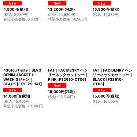
4,800
円
(税別)
13,200
円
(税別)
15,800
円
(税別)
(
税込
:
5,280
円
)
(
税込
:
14,520
円
)
(
税込
:
17,380
円
)
希望小売価格
:
6,800
円
希望小売価格
:
18,900
円
430fourthirty｜SLVG
FAT｜FACIDENRY ヘン
FAT｜FACIDENRY ヘン
DENIM JACKET H-
リーネックカットソー｜
リーネックカットソー｜
WASH Gジャン｜
PINK
[
F32610-CT06
]
BLACK
[
F32610-
BLACK
[
FTY-25-141
]
CT06
]
15,000
円
(税別)
14,000
円
(税別)
15,000
円
(税別)
(
税込
:
16,500
円
)
(
税込
:
15,400
円
)
(
税込
:
16,500
円
)
希望小売価格
:
28,000
円