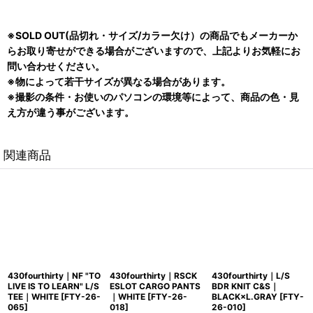
※SOLD OUT(品切れ・サイズ/カラー欠け）の商品でもメーカーか
らお取り寄せができる場合がございますので、上記よりお気軽にお
問い合わせください。
※物によって若干サイズが異なる場合があります。
※撮影の条件・お使いのパソコンの環境等によって、商品の色・見
え方が違う事がございます。
関連商品
430fourthirty｜NF "TO
430fourthirty｜RSCK
430fourthirty｜L/S
LIVE IS TO LEARN" L/S
ESLOT CARGO PANTS
BDR KNIT C&S｜
TEE｜WHITE
[
FTY-26-
｜WHITE
[
FTY-26-
BLACK×L.GRAY
[
FTY-
065
]
018
]
26-010
]