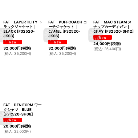
FAT｜LAYERTILITY ト
FAT｜PUFFCOACH コ
FAT｜MAC STEAM ス
ラックジャケット｜
ーチジャケット｜
ナップカーディガン｜
BLACK
[
F32520-
CAMEL
[
F32520-
GRAY
[
F32520-SH12
]
JK03
]
JK06
]
24,000
円
(税別)
32,000
円
(税別)
32,000
円
(税別)
(
税込
:
26,400
円
)
(
税込
:
35,200
円
)
(
税込
:
35,200
円
)
FAT｜DENIFORM ワー
クシャツ｜BLUE
[
F32520-SH08
]
20,000
円
(税別)
(
税込
:
22,000
円
)