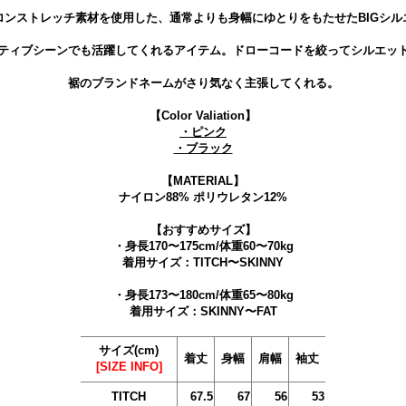
ロンストレッチ素材を使用した、通常よりも身幅にゆとりをもたせたBIGシル
ティブシーンでも活躍してくれるアイテム。ドローコードを絞ってシルエッ
裾のブランドネームがさり気なく主張してくれる。
【Color Valiation】
・ピンク
・ブラック
【MATERIAL】
ナイロン88% ポリウレタン12%
【おすすめサイズ】
・身長170〜175cm/体重60〜70kg
着用サイズ：TITCH〜SKINNY
・身長173〜180cm/体重65〜80kg
着用サイズ：SKINNY〜FAT
サイズ(cm)
着丈
身幅
肩幅
袖丈
[SIZE INFO]
TITCH
67.5
67
56
53