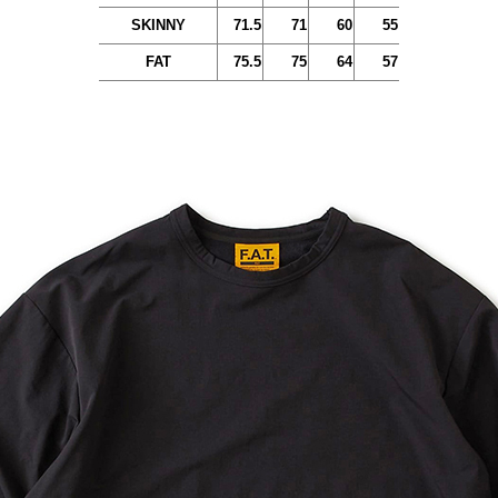
SKINNY
71.5
71
60
55
FAT
75.5
75
64
57