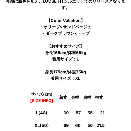
今期は新色を加え、LOOSE FITシルエットでのリリースとなりま
す。
【Color Valiation】
・オリーブ×サンドベージュ
・ダークブラウン×トープ
【おすすめサイズ】
身長165cm/体重65kg
着用サイズ：L
身長175cm/体重75kg
着用サイズ：XL
サイズ(cm)
着丈
身幅
肩幅
袖丈
[SIZE INFO]
L(48)
69
57
55
21
XL(50)
69
60
56
21.5