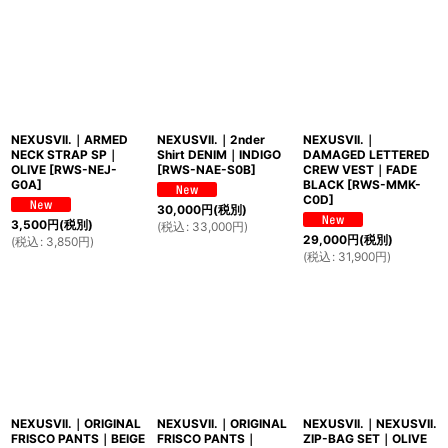
NEXUSVII.｜ARMED
NEXUSVII.｜2nder
NEXUSVII.｜
NECK STRAP SP｜
Shirt DENIM｜INDIGO
DAMAGED LETTERED
OLIVE
[
RWS-NEJ-
[
RWS-NAE-S0B
]
CREW VEST｜FADE
G0A
]
BLACK
[
RWS-MMK-
C0D
]
30,000
円
(税別)
3,500
円
(税別)
(
税込
:
33,000
円
)
29,000
円
(税別)
(
税込
:
3,850
円
)
(
税込
:
31,900
円
)
NEXUSVII.｜ORIGINAL
NEXUSVII.｜ORIGINAL
NEXUSVII.｜NEXUSVII.
FRISCO PANTS｜BEIGE
FRISCO PANTS｜
ZIP-BAG SET｜OLIVE