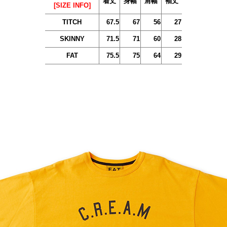
着丈
身幅
肩幅
袖丈
[SIZE INFO]
TITCH
67.5
67
56
27
SKINNY
71.5
71
60
28
FAT
75.5
75
64
29