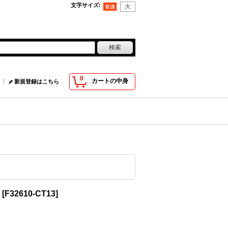
文字サイズ
:
0
カートの中身
新規登録はこちら
[
F32610-CT13
]