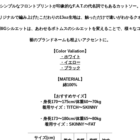
シンプルなフロントプリントが印象的なF.A.T.の代名詞でもあるカットソー
リジナルで編み上げたこだわりの13oz生地は、触っただけで違いがわかるク
BIGシルエットは、あわせるボトムスのシルエットを変えることで、様々な
裾のブランドネームも程よいアクセントに。
【Color Valiation】
・ホワイト
・イエロー
・ブラック
【MATERIAL】
綿100%
【おすすめサイズ】
・身長170〜175cm/体重60〜70kg
着用サイズ：TITCH〜SKINNY
・身長173〜180cm/体重65〜80kg
着用サイズ：SKINNY〜FAT
サイズ(cm)