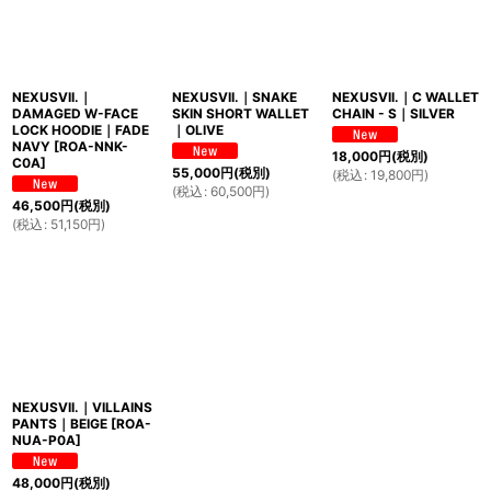
NEXUSVII.｜
NEXUSVII.｜SNAKE
NEXUSVII.｜C WALLET
DAMAGED W-FACE
SKIN SHORT WALLET
CHAIN - S｜SILVER
LOCK HOODIE｜FADE
｜OLIVE
NAVY
[
ROA-NNK-
18,000
円
(税別)
C0A
]
55,000
円
(税別)
(
税込
:
19,800
円
)
(
税込
:
60,500
円
)
46,500
円
(税別)
(
税込
:
51,150
円
)
NEXUSVII.｜VILLAINS
PANTS｜BEIGE
[
ROA-
NUA-P0A
]
48,000
円
(税別)