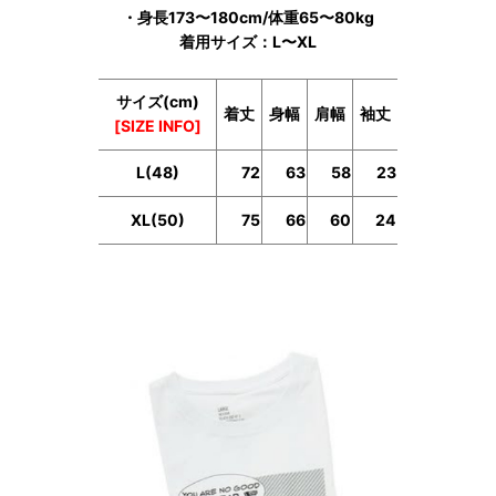
・身長173〜180cm/体重65〜80kg
着用サイズ：L〜XL
サイズ(cm)
着丈
身幅
肩幅
袖丈
[SIZE INFO]
L(48)
72
63
58
23
XL(50)
75
66
60
24