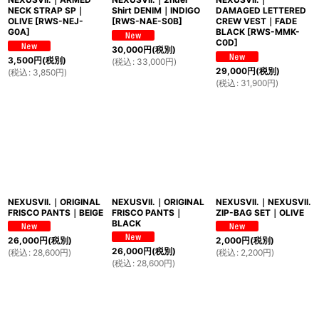
NECK STRAP SP｜
Shirt DENIM｜INDIGO
DAMAGED LETTERED
OLIVE
[
RWS-NEJ-
[
RWS-NAE-S0B
]
CREW VEST｜FADE
G0A
]
BLACK
[
RWS-MMK-
C0D
]
30,000
円
(税別)
3,500
円
(税別)
(
税込
:
33,000
円
)
29,000
円
(税別)
(
税込
:
3,850
円
)
(
税込
:
31,900
円
)
NEXUSVII.｜ORIGINAL
NEXUSVII.｜ORIGINAL
NEXUSVII.｜NEXUSVII.
FRISCO PANTS｜BEIGE
FRISCO PANTS｜
ZIP-BAG SET｜OLIVE
BLACK
26,000
円
(税別)
2,000
円
(税別)
26,000
円
(税別)
(
税込
:
28,600
円
)
(
税込
:
2,200
円
)
(
税込
:
28,600
円
)