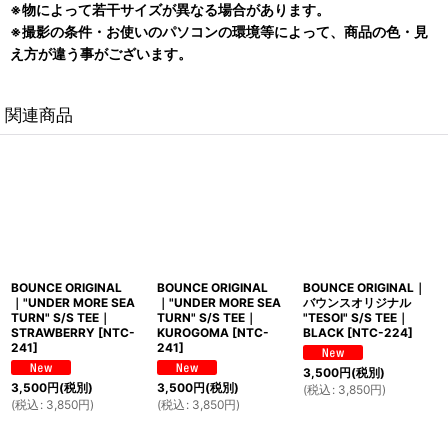
※物によって若干サイズが異なる場合があります。
※撮影の条件・お使いのパソコンの環境等によって、商品の色・見
え方が違う事がございます。
関連商品
BOUNCE ORIGINAL
BOUNCE ORIGINAL
BOUNCE ORIGINAL｜
｜"UNDER MORE SEA
｜"UNDER MORE SEA
バウンスオリジナル
TURN" S/S TEE｜
TURN" S/S TEE｜
"TESOI" S/S TEE｜
STRAWBERRY
[
NTC-
KUROGOMA
[
NTC-
BLACK
[
NTC-224
]
241
]
241
]
3,500
円
(税別)
3,500
円
(税別)
3,500
円
(税別)
(
税込
:
3,850
円
)
(
税込
:
3,850
円
)
(
税込
:
3,850
円
)