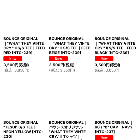
BOUNCE ORIGINAL
BOUNCE ORIGINAL
BOUNCE ORIGINAL
｜"WHAT THEY VINTE
｜"WHAT THEY VINTE
｜"WHAT THEY VINTE
CRY." II S/S TEE｜FEED
CRY." II S/S TEE｜FEED
CRY." II S/S TEE｜FEED
RED
[
NTC-239
]
BEIGE
[
NTC-239
]
BLACK
[
NTC-239
]
3,500
円
(税別)
3,500
円
(税別)
3,500
円
(税別)
(
税込
:
3,850
円
)
(
税込
:
3,850
円
)
(
税込
:
3,850
円
)
BOUNCE ORIGINAL｜
BOUNCE ORIGINAL｜
BOUNCE ORIGINAL｜
"TESOI" S/S TEE｜
バウンスオリジナル
60's "b" CAP｜NAVY
NEON YELLOW
[
NTC-
"WHAT THEY VINTE
[
NTC-237
]
230
]
CRY." II Tシャツ｜