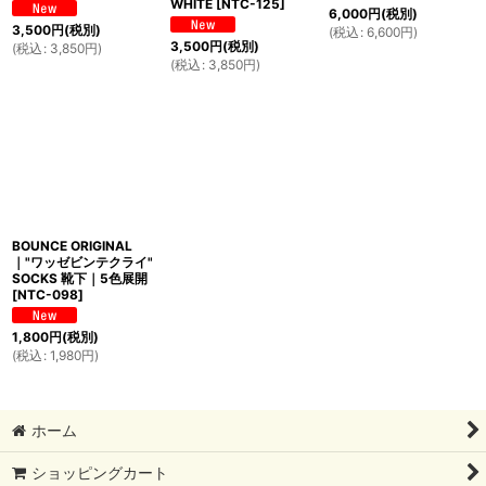
WHITE
[
NTC-125
]
6,000
円
(税別)
3,500
円
(税別)
(
税込
:
6,600
円
)
3,500
円
(税別)
(
税込
:
3,850
円
)
(
税込
:
3,850
円
)
BOUNCE ORIGINAL
｜"ワッゼビンテクライ"
SOCKS 靴下｜5色展開
[
NTC-098
]
1,800
円
(税別)
(
税込
:
1,980
円
)
ホーム
ショッピングカート