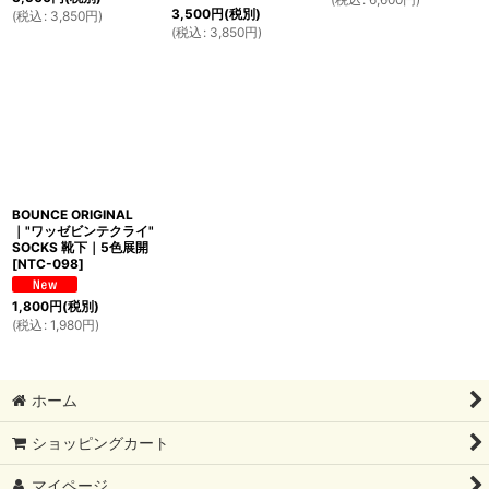
3,500
円
(税別)
(
税込
:
3,850
円
)
(
税込
:
3,850
円
)
BOUNCE ORIGINAL
｜"ワッゼビンテクライ"
SOCKS 靴下｜5色展開
[
NTC-098
]
1,800
円
(税別)
(
税込
:
1,980
円
)
ホーム
ショッピングカート
マイページ