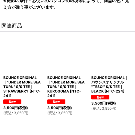
※撮影の条件・お使いのパソコンの環境等によって、商品の色・見
え方が違う事がございます。
関連商品
BOUNCE ORIGINAL
BOUNCE ORIGINAL
BOUNCE ORIGINAL｜
｜"UNDER MORE SEA
｜"UNDER MORE SEA
バウンスオリジナル
TURN" S/S TEE｜
TURN" S/S TEE｜
"TESOI" S/S TEE｜
STRAWBERRY
[
NTC-
KUROGOMA
[
NTC-
BLACK
[
NTC-224
]
241
]
241
]
3,500
円
(税別)
3,500
円
(税別)
3,500
円
(税別)
(
税込
:
3,850
円
)
(
税込
:
3,850
円
)
(
税込
:
3,850
円
)