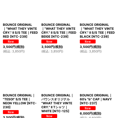
BOUNCE ORIGINAL
BOUNCE ORIGINAL
BOUNCE ORIGINAL
｜"WHAT THEY VINTE
｜"WHAT THEY VINTE
｜"WHAT THEY VINTE
CRY." II S/S TEE｜FEED
CRY." II S/S TEE｜FEED
CRY." II S/S TEE｜FEED
RED
[
NTC-239
]
BEIGE
[
NTC-239
]
BLACK
[
NTC-239
]
3,500
円
(税別)
3,500
円
(税別)
3,500
円
(税別)
(
税込
:
3,850
円
)
(
税込
:
3,850
円
)
(
税込
:
3,850
円
)
BOUNCE ORIGINAL｜
BOUNCE ORIGINAL｜
BOUNCE ORIGINAL｜
"TESOI" S/S TEE｜
バウンスオリジナル
60's "b" CAP｜NAVY
NEON YELLOW
[
NTC-
"WHAT THEY VINTE
[
NTC-237
]
230
]
CRY." II Tシャツ｜
WHITE
[
NTC-125
]
6,000
円
(税別)
3,500
円
(税別)
(
税込
:
6,600
円
)