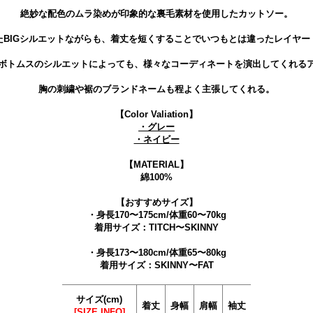
絶妙な配色のムラ染めが印象的な裏毛素材を使用したカットソー。
たBIGシルエットながらも、着丈を短くすることでいつもとは違ったレイヤー
ボトムスのシルエットによっても、様々なコーディネートを演出してくれる
胸の刺繍や裾のブランドネームも程よく主張してくれる。
【Color Valiation】
・グレー
・ネイビー
【MATERIAL】
綿100%
【おすすめサイズ】
・身長170〜175cm/体重60〜70kg
着用サイズ：TITCH〜SKINNY
・身長173〜180cm/体重65〜80kg
着用サイズ：SKINNY〜FAT
サイズ(cm)
着丈
身幅
肩幅
袖丈
[SIZE INFO]