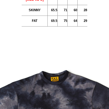
SKINNY
65.5
71
60
28
FAT
69.5
75
64
29