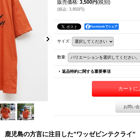
販売価格
:
3,500円
(税別)
(
税込
:
3,850円
)
Facebookでシェア
サイズ
:
数量
:
返品特約に関する重要事項
お問い合
鹿児島の方言に注目した"ワッゼビンテクライ"