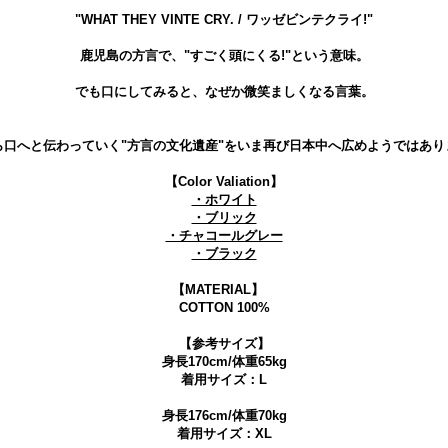
"WHAT THEY VINTE CRY. / ワッゼビンテクライ!"
鹿児島の方言で、"すごく頭にくる!"という意味。
でも口にしてみると、なぜか微笑ましくなる言葉。
ら口へと伝わっていく"方言の文化遺産"をいま再び日本中へ広めようではあり
【Color Valiation】
・ホワイト
・ブリック
・チャコールグレー
・ブラック
【MATERIAL】
COTTON 100%
【参考サイズ】
身長170cm/体重65kg
着用サイズ：L
身長176cm/体重70kg
着用サイズ：XL