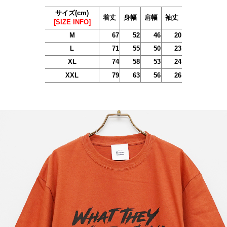
サイズ(cm)
着丈
身幅
肩幅
袖丈
[SIZE INFO]
M
67
52
46
20
L
71
55
50
23
XL
74
58
53
24
XXL
79
63
56
26