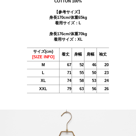
COTTON 100%
【参考サイズ】
身長170cm/体重65kg
着用サイズ：L
身長176cm/体重70kg
着用サイズ：XL
サイズ(cm)
着丈
身幅
肩幅
袖丈
[SIZE INFO]
M
67
52
46
20
L
71
55
50
23
XL
74
58
53
24
XXL
79
63
56
26