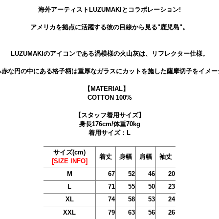
海外アーティストLUZUMAKIとコラボレーション!
アメリカを拠点に活躍する彼の目線から見る"鹿児島"。
LUZUMAKIのアイコンである渦模様の火山灰は、リフレクター仕様。
っ赤な円の中にある格子柄は重厚なガラスにカットを施した薩摩切子をイメー
【MATERIAL】
COTTON 100%
【スタッフ着用サイズ】
身長176cm/体重70kg
着用サイズ：L
サイズ(cm)
着丈
身幅
肩幅
袖丈
[SIZE INFO]
M
67
52
46
20
L
71
55
50
23
XL
74
58
53
24
XXL
79
63
56
26