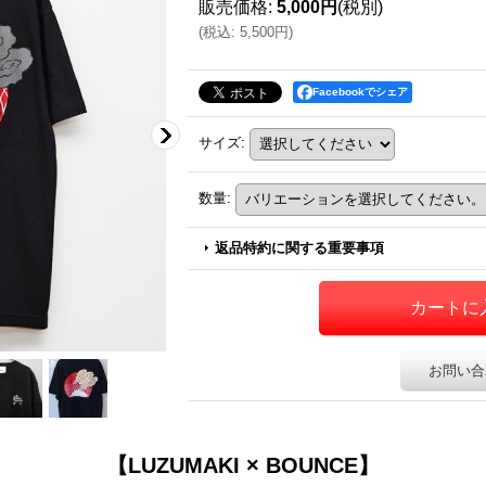
販売価格
:
5,000円
(税別)
(
税込
:
5,500円
)
Facebookでシェア
サイズ
:
数量
:
返品特約に関する重要事項
お問い合
【LUZUMAKI × BOUNCE】