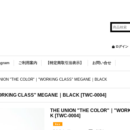
ログイン
agram
ご利用案内
【特定商取引法表示】
お問い合せ
NION "THE COLOR"｜"WORKING CLASS" MEGANE｜BLACK
WORKING CLASS" MEGANE｜BLACK
[
TWC-0004
]
THE UNION "THE COLOR"｜"WOR
K
[
TWC-0004
]