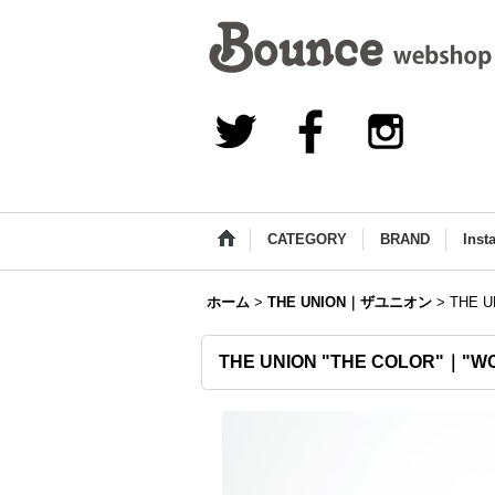
CATEGORY
BRAND
Inst
ホーム
>
THE UNION｜ザユニオン
>
THE U
THE UNION "THE COLOR"｜"