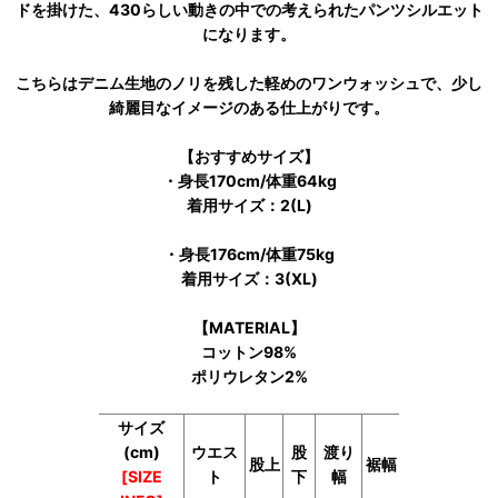
ドを掛けた、430らしい動きの中での考えられたパンツシルエット
になります。
こちらはデニム生地のノリを残した軽めのワンウォッシュで、少し
綺麗目なイメージのある仕上がりです。
【おすすめサイズ】
・身長170cm/体重64kg
着用サイズ：2(L)
・身長176cm/体重75kg
着用サイズ：3(XL)
【MATERIAL】
コットン98%
ポリウレタン2%
サイズ
(cm)
ウエス
股
渡り
股上
裾幅
[SIZE
ト
下
幅