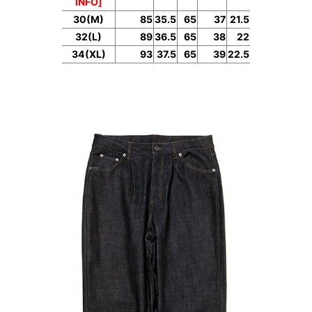
INFO]
30(M)
85
35.5
65
37
21.5
32(L)
89
36.5
65
38
22
34(XL)
93
37.5
65
39
22.5