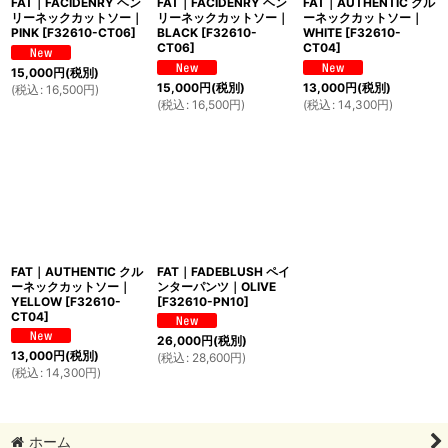
FAT｜FACIDENRY ヘン
FAT｜FACIDENRY ヘン
FAT｜AUTHENTIC クル
リーネックカットソー｜
リーネックカットソー｜
ーネックカットソー｜
PINK
[
F32610-CT06
]
BLACK
[
F32610-
WHITE
[
F32610-
CT06
]
CT04
]
15,000
円
(税別)
15,000
円
(税別)
13,000
円
(税別)
(
税込
:
16,500
円
)
(
税込
:
16,500
円
)
(
税込
:
14,300
円
)
FAT｜AUTHENTIC クル
FAT｜FADEBLUSH ペイ
ーネックカットソー｜
ンターパンツ｜OLIVE
YELLOW
[
F32610-
[
F32610-PN10
]
CT04
]
26,000
円
(税別)
13,000
円
(税別)
(
税込
:
28,600
円
)
(
税込
:
14,300
円
)
ホーム