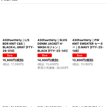
430fourthirty｜L/S
430fourthirty｜SLVG
430fourthirty｜PW
BDR KNIT C&S｜
DENIM JACKET H-
KNIT SWEATER セータ
BLACK×L.GRAY
[
FTY-
WASH Gジャン｜
ー｜D.NAVY
[
FTY-25-
26-010
]
BLACK
[
FTY-25-141
]
148
]
15,800
円
(税別)
14,000
円
(税別)
13,800
円
(税別)
(
税込
:
17,380
円
)
(
税込
:
15,400
円
)
(
税込
:
15,180
円
)
希望小売価格
:
28,000
円