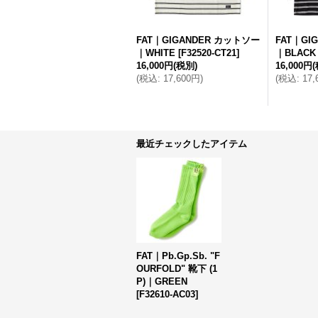
FAT｜GIGANDER カットソー
FAT｜GI
｜WHITE
[
F32520-CT21
]
｜BLACK
16,000円
(税別)
16,000円
(
税込
:
17,600円
)
(
税込
:
17
最近チェックしたアイテム
FAT｜Pb.Gp.Sb. "F
OURFOLD" 靴下 (1
P)｜GREEN
[
F32610-AC03
]