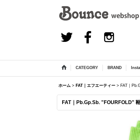
CATEGORY
BRAND
Inst
ホーム
>
FAT｜エフエーティー
>
FAT｜Pb.G
FAT｜Pb.Gp.Sb. "FOURFOLD" 