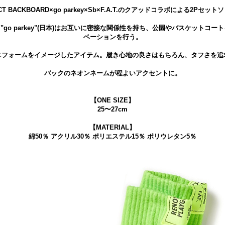
CT BACKBOARD×go parkey×Sb×F.A.T.のクアッドコラボによる2Pセッ
メリカ)と"go parkey"(日本)はお互いに密接な関係性を持ち、公園やバスケッ
ベーションを行う。
ニフォームをイメージしたアイテム。履き心地の良さはもちろん、タフさを追
バックのネオンネームが程よいアクセントに。
【ONE SIZE】
25〜27cm
【MATERIAL】
綿50％ アクリル30％ ポリエステル15％ ポリウレタン5％