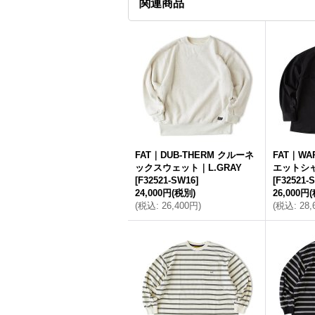
関連商品
FAT｜DUB-THERM クルーネ
FAT｜WA
ックスウェット｜L.GRAY
エットシャ
[
F32521-SW16
]
[
F32521-
24,000円
(税別)
26,000円
(
税込
:
26,400円
)
(
税込
:
28