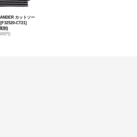
GANDER カットソー
[
F32520-CT21
]
(税別)
,600円
)