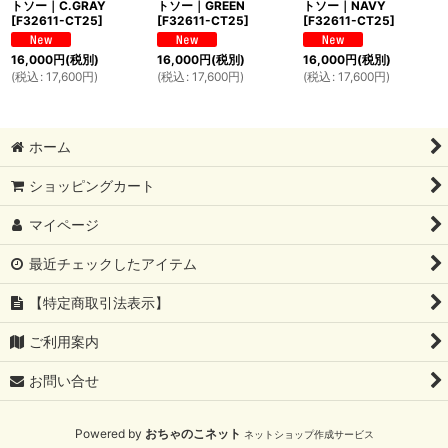
トソー｜C.GRAY
トソー｜GREEN
トソー｜NAVY
[
F32611-CT25
]
[
F32611-CT25
]
[
F32611-CT25
]
16,000
円
(税別)
16,000
円
(税別)
16,000
円
(税別)
(
税込
:
17,600
円
)
(
税込
:
17,600
円
)
(
税込
:
17,600
円
)
ホーム
ショッピングカート
マイページ
最近チェックしたアイテム
【特定商取引法表示】
ご利用案内
お問い合せ
Powered by
おちゃのこネット
ネットショップ作成サービス