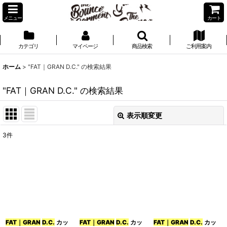
メニュー
カート
カテゴリ
マイページ
商品検索
ご利用案内
ホーム
>
"FAT｜GRAN D.C."
の
検索結果
"FAT｜GRAN D.C."
の
検索結果
表示順変更
閉じる
3
件
商品検索
:
表示数
:
並び順
:
FAT｜GRAN
D.C.
カッ
FAT｜GRAN
D.C.
カッ
FAT｜GRAN
D.C.
カッ
絞り込む